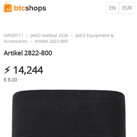
EN
EUR
ISPORT11
›
JAKO Voetbal 2026
›
JAKO Equipment &
Accessoires
›
Artikel 2822-800
Artikel 2822-800
⚡︎ 14,244
€ 8.00